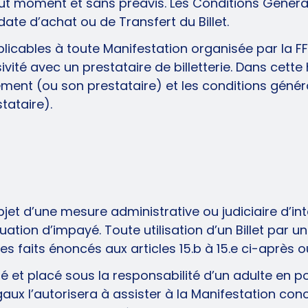
tout moment et sans préavis. Les Conditions Généra
a date d’achat ou de Transfert du Billet.
icables à toute Manifestation organisée par la FFA
vité avec un prestataire de billetterie. Dans cette h
pement (ou son prestataire) et les conditions généra
stataire).
bjet d’une mesure administrative ou judiciaire d’in
tuation d’impayé. Toute utilisation d’un Billet par 
 des faits énoncés aux articles 15.b à 15.e ci-aprè
t placé sous la responsabilité d’un adulte en pos
légaux l’autorisera à assister à la Manifestation c