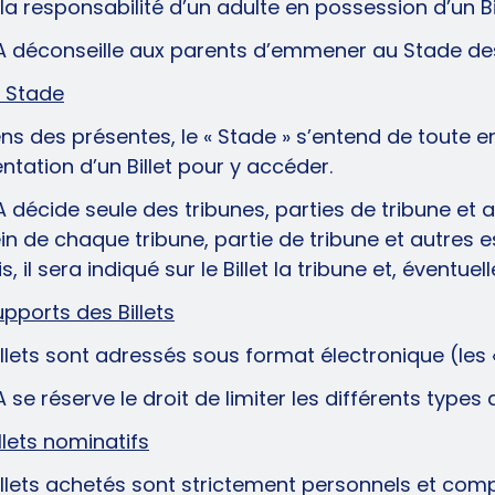
la responsabilité d’un adulte en possession d’un B
A déconseille aux parents d’emmener au Stade de
e Stade
ns des présentes, le « Stade » s’entend de toute en
ntation d’un Billet pour y accéder.
A décide seule des tribunes, parties de tribune et
in de chaque tribune, partie de tribune et autres e
s, il sera indiqué sur le Billet la tribune et, éven
upports des Billets
illets sont adressés sous format électronique (les «
A se réserve le droit de limiter les différents type
illets nominatifs
illets achetés sont strictement personnels et comp