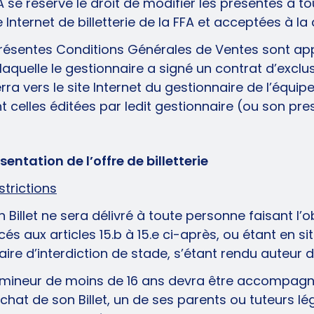
A se réserve le droit de modifier les présentes à 
te Internet de billetterie de la FFA et acceptées à l
résentes Conditions Générales de Ventes sont appl
laquelle le gestionnaire a signé un contrat d’exclusi
rra vers le site Internet du gestionnaire de l’équi
t celles éditées par ledit gestionnaire (ou son pre
ésentation de l’offre de billetterie
estrictions
 Billet ne sera délivré à toute personne faisant l’o
és aux articles 15.b à 15.e ci-après, ou étant en si
iaire d’interdiction de stade, s’étant rendu auteur
mineur de moins de 16 ans devra être accompagné e
achat de son Billet, un de ses parents ou tuteurs 