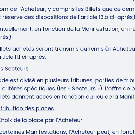
nom de l’Acheteur, y compris les Billets que ce der
 réserve des dispositions de l’article 13.b ci-après)
ntuellement, en fonction de la Manifestation, un n
près).
illets achetés seront transmis ou remis à l’Achete
rticle 11.1 ci-après.
es Secteurs
ade est divisé en plusieurs tribunes, parties de tr
 critères spécifiques (les « Secteurs »). L’offre de
illets donnent accès en fonction du lieu de la Mani
ttribution des places
 Choix de la place par l’Acheteur
certaines Manifestations, l’Acheteur peut, en fon