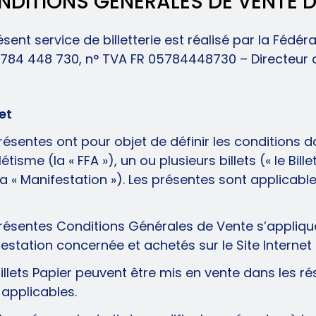
DITIONS GÉNÉRALES DE VENTE DE
ésent service de billetterie est réalisé par la Féd
 784 448 730, n° TVA FR 05784448730 – Directeur d
jet
résentes ont pour objet de définir les conditions 
létisme (la « FFA »), un ou plusieurs billets (« le Bi
la « Manifestation »). Les présentes sont applicab
résentes Conditions Générales de Vente s’applique
estation concernée et achetés sur le Site Internet de 
illets Papier peuvent être mis en vente dans les ré
 applicables.