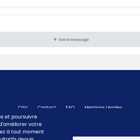
bligatoire
Send message
CGV
Contact
FAQ
Mentions Légales
es et poursuivre
n d'améliorer votre
uvez à tout moment
ltatifs depuis