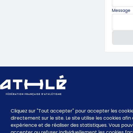
O
Message
Menu
footer
Cliquez sur "Tout accepter" pour accepter les cooki
directement sur le site. Le site utilise les cookies afi
expérience et de réaliser des statistiques. Vous po
accepter ou refuser individuellement les cookies facu